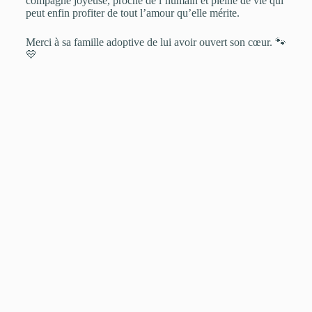
compagne joyeuse, proche de l’humain et pleine de vie qui
peut enfin profiter de tout l’amour qu’elle mérite.
Merci à sa famille adoptive de lui avoir ouvert son cœur. 🐾
💛