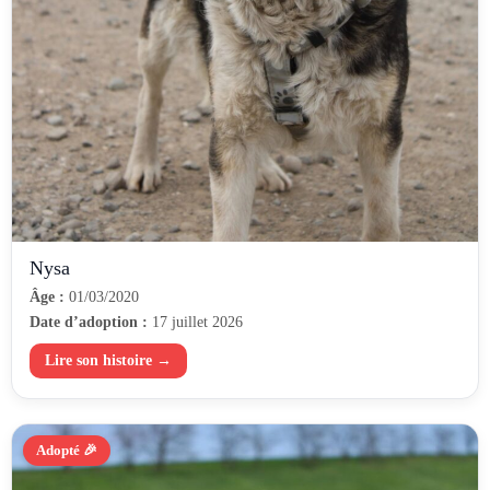
Nysa
Âge :
01/03/2020
Date d’adoption :
17 juillet 2026
Lire son histoire →
Adopté 🎉