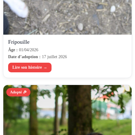
Fripouille
Âge :
01/04/2026
Date d’adoption :
17 juillet 2026
Lire son histoire →
Adopté 🎉