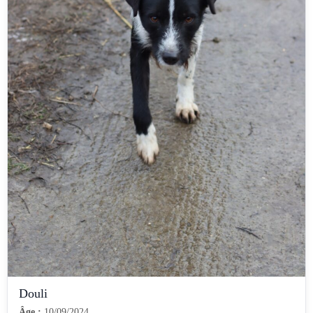
Douli
Âge :
10/09/2024