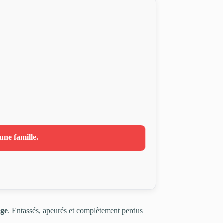
une famille.
uge
. Entassés, apeurés et complètement perdus