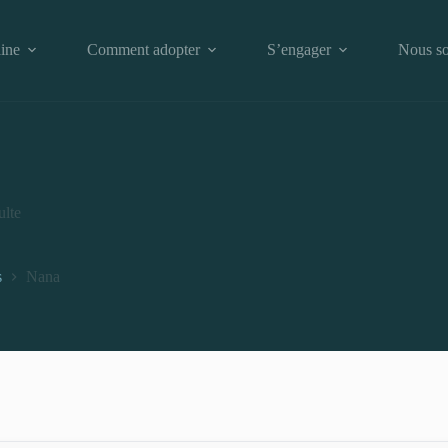
ine
Comment adopter
S’engager
Nous so
lte
s
Nana