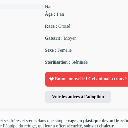
Nana
Âge :
1 an
Race :
Croisé
Gabarit :
Moyen
Sexe :
Femelle
Stérilisation :
Stérilisée
❤️ Bonne nouvelle ! Cet animal a trouvé 
Voir les autres à l’adoption
et ses frères et sœurs dans une simple
cage en plastique devant le ref
r l’équipe du refuge, qui leur a offert
sécurité, soins et chaleur
.