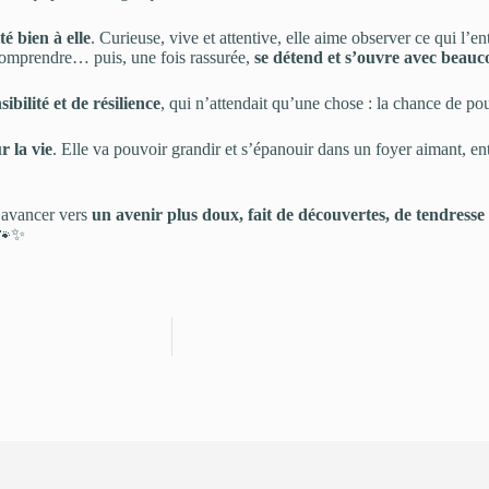
é bien à elle
. Curieuse, vive et attentive, elle aime observer ce qui l
 comprendre… puis, une fois rassurée,
se détend et s’ouvre avec beau
sibilité et de résilience
, qui n’attendait qu’une chose : la chance de pou
r la vie
. Elle va pouvoir grandir et s’épanouir dans un foyer aimant, en
s avancer vers
un avenir plus doux, fait de découvertes, de tendress
 🐾✨