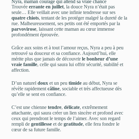
Nyra, maman courage qui attend sa vraie chance
Trouvée
errante en juillet
, la douce Nyra n’était pas
seule… Elle veillait avec une infinie tendresse sur ses
quatre chiots
, tentant de les protéger malgré la dureté de la
rue. Malheureusement, ses petits ont été emportés par la
parvovirose
, laissant cette maman au cœur immense
profondément éprouvée.
Grâce aux soins et à tout l’amour reçus, Nyra a peu à peu
retrouvé sa douceur et sa confiance. Aujourd’hui, elle
mérite plus que jamais de découvrir
le bonheur d’une
vraie famille
, celle qui saura lui offrir sécurité, stabilité et
affection.
D’un naturel
doux
et un peu
timide
au début, Nyra se
révèle rapidement
câline
, sociable et très affectueuse dès
qu’elle se sent en confiance.
C’est une chienne
tendre
,
délicate
, extrêmement
attachante, qui saura créer un lien sincère et profond avec
ceux qui prendront le temps de l’aimer. Avec son regard
rempli de
gentillesse
et de
gratitude
, elle fera fondre le
cœur de sa future famille.