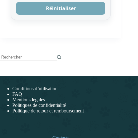
Réinitialiser
Aucun
résultat
Pied de page
Conditions d’utilisation
FAQ
Mentions légales
Politiques de confidentialité
Politique de retour et remboursement
Contacts