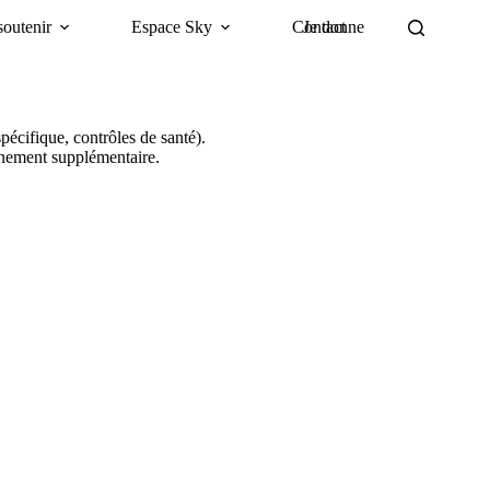
outenir
Espace Sky
Contact
Je donne
pécifique, contrôles de santé).
agnement supplémentaire.