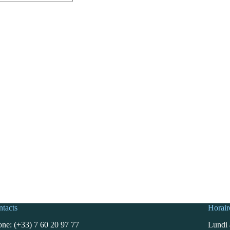
t
tacts
Horair
ne: (+33) 7 60 20 97 77
Lundi 