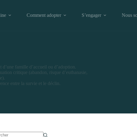
ine
Comment adopter
S’engager
Nous so
 d’une famille d’accueil ou d’adoption.
tuation critique (abandon, risque d’euthanasie,
e).
ence entre la survie et le déclin.