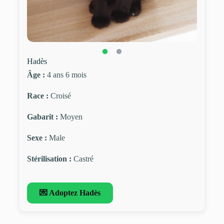
Hadès
Âge :
4 ans 6 mois
Race :
Croisé
Gabarit :
Moyen
Sexe :
Male
Stérilisation :
Castré
💌 Adoptez Hadès