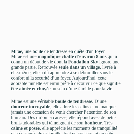
Mirae, une boule de tendresse en quête d'un foyer
Mirae est une
magnifique chatte d’environ 8 ans
qui a
connu un début de vie dont la
Fondation Sky
ignore une
grande partie. Retrouvée
seule dans un village
, livrée à
elle-même, elle a dû apprendre à se débrouiller sans le
confort ni la sécurité d’un foyer. Aujourd’hui, cette
adorable minette est enfin prête à découvrir ce que signifie
être
aimée et choyée
au sein d’une famille pour la vie.
Mirae est une véritable
boule de tendresse
. D’une
douceur incroyable
, elle adore les câlins et ne manque
jamais une occasion de venir chercher l’attention de son
humain. Dès qu’on la caresse, elle répond avec de petits
bruits adorables qui témoignent de son
bonheur
. Très
calme et posée
, elle apprécie les moments de tranquillité
passés auprès de sa famille, tout en conservant un côté