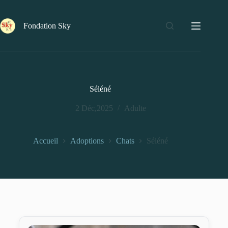
Fondation Sky
Séléné
2 Déc,2025
Adulte
Accueil
Adoptions
Chats
Séléné