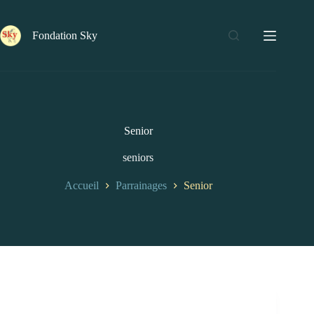
Passer
au
contenu
Fondation Sky
Senior
seniors
Accueil
Parrainages
Senior