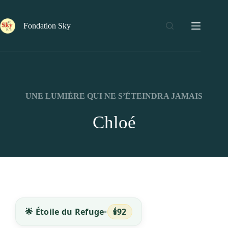
Fondation Sky
UNE LUMIÈRE QUI NE S’ÉTEINDRA JAMAIS
Chloé
🕯️
🌟 Étoile du Refuge
•
92