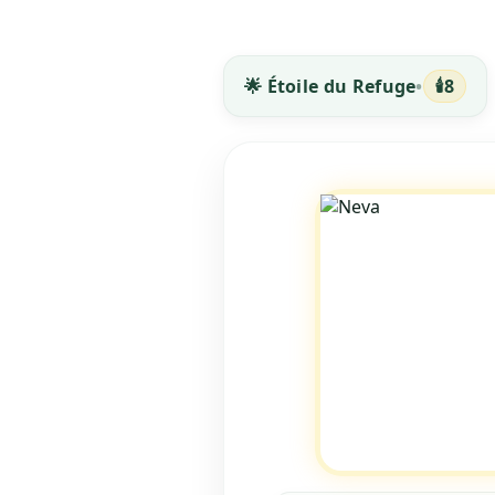
🕯️
🌟 Étoile du Refuge
•
8