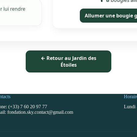
🕯️
bougies al
 lui rendre
Allumer une bougie 
← Retour au Jardin des
Étoiles
tacts
Horair
ne: (+33) 7 60 20 97 77
Lundi 
il: fondation.sky.contact@gmail.com