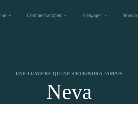
ine
Comment adopter
S’engager
Nous so
UNE LUMIÈRE QUI NE S’ÉTEINDRA JAMAIS
Neva