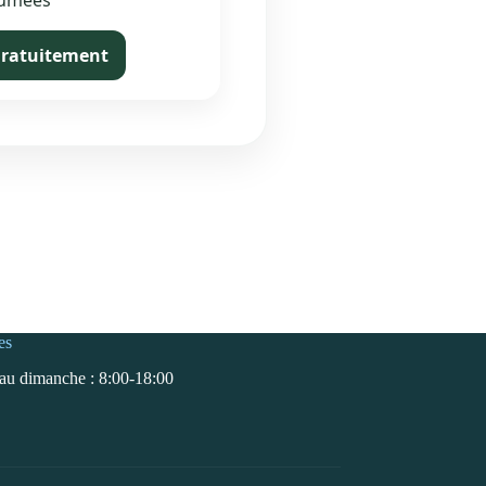
lumées
gratuitement
es
au dimanche : 8:00-18:00