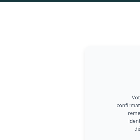
Vot
confirmat
reme
iden
dé