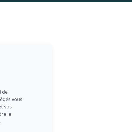
l de
tégés vous
t vos
re le
in.