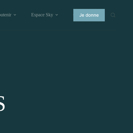
Je donne
utenir
Espace Sky
Contact
S