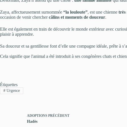
Désormais, Zaya n’attend qu’une chose :
une famille aimante
qui saur
Zaya, affectueusement surnommée
“la louloute”
, est une chienne
très
occasion de venir chercher
câlins et moments de douceur
.
Elle est également en train de découvrir le monde extérieur avec curiosité
plaisir à apprendre.
Sa douceur et sa gentillesse font d’elle une compagne idéale, prête à s’a
Cela signifie que l'animal a été introduit à ses congénères chats et chiens 
Étiquettes
#
Urgence
ADOPTIONS
PRÉCÉDENT
Hadès