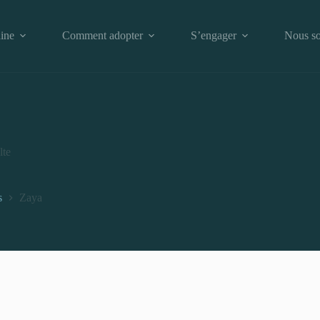
ine
Comment adopter
S’engager
Nous so
lte
s
Zaya